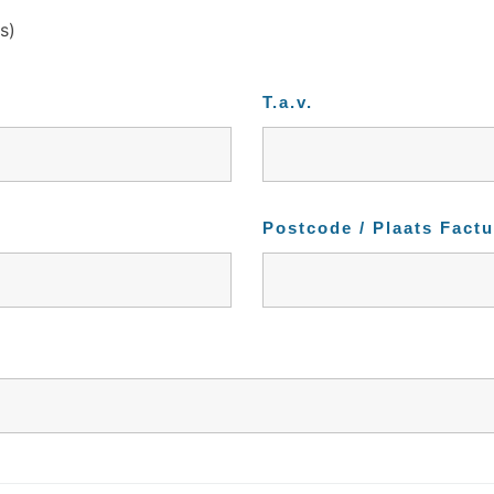
s)
T.a.v.
Postcode / Plaats Fact