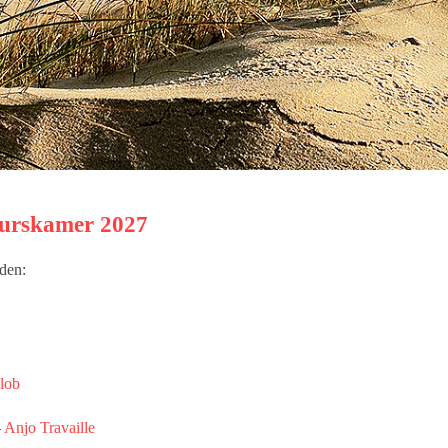
uurskamer 2027
den:
lob
–
Anjo Travaille