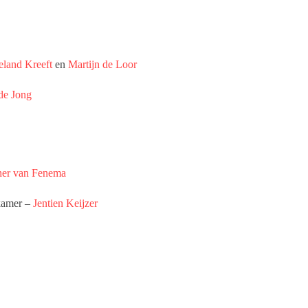
land Kreeft
en
Martijn de Loor
de Jong
her van Fenema
skamer –
Jentien Keijzer