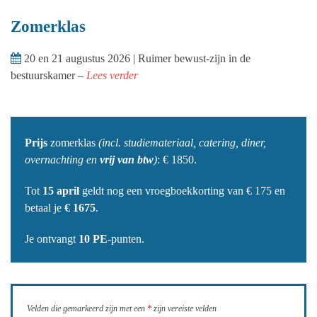
Zomerklas
20 en 21 augustus 2026 | Ruimer bewust-zijn in de
bestuurskamer –
Lees verder
Prijs
zomerklas
(incl. studiemateriaal, catering, diner,
overnachting en
vrij van btw
)
: € 1850.
Tot
15 april
geldt nog een vroegboekkorting van € 175 en
betaal je
€ 1675
.
Je ontvangt
10 PE
-punten.
Velden die gemarkeerd zijn met een
*
zijn vereiste velden