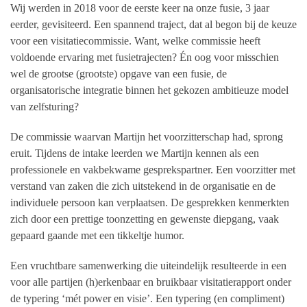
Wij werden in 2018 voor de eerste keer na onze fusie, 3 jaar
eerder, gevisiteerd. Een spannend traject, dat al begon bij de keuze
voor een visitatiecommissie. Want, welke commissie heeft
voldoende ervaring met fusietrajecten? Én oog voor misschien
wel de grootse (grootste) opgave van een fusie, de
organisatorische integratie binnen het gekozen ambitieuze model
van zelfsturing?
De commissie waarvan Martijn het voorzitterschap had, sprong
eruit. Tijdens de intake leerden we Martijn kennen als een
professionele en vakbekwame gesprekspartner. Een voorzitter met
verstand van zaken die zich uitstekend in de organisatie en de
individuele persoon kan verplaatsen. De gesprekken kenmerkten
zich door een prettige toonzetting en gewenste diepgang, vaak
gepaard gaande met een tikkeltje humor.
Een vruchtbare samenwerking die uiteindelijk resulteerde in een
voor alle partijen (h)erkenbaar en bruikbaar visitatierapport onder
de typering ‘mét power en visie’. Een typering (en compliment)